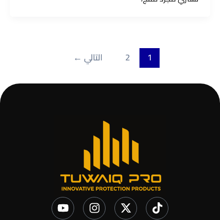
1
2
التالي
←
Y
I
X
T
o
n
-
i