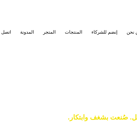
 نحن
إنضم للشركاء
المنتجات
المتجر
المدونة
اتصل ب
ل. صُنعت بشغف وابتكار.