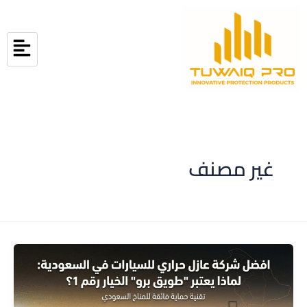
خطي
لى
لمحتوى
غير مصنف